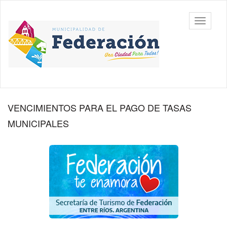
Ir
al
Municipalidad
Mostrar/
contenido
de
barra
principal
Federación,
de
Entre Ríos
navegac
Contenido
Información
VENCIMIENTOS PARA EL PAGO DE TASAS
principal
destacada
MUNICIPALES