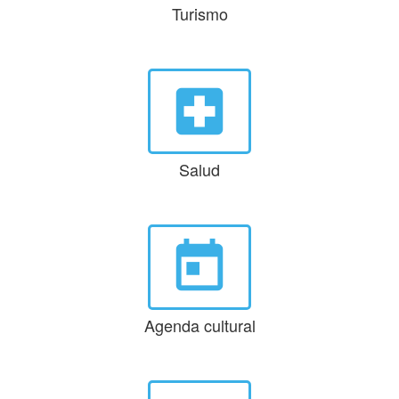
Turismo
local_hospital
Salud
today
Agenda cultural