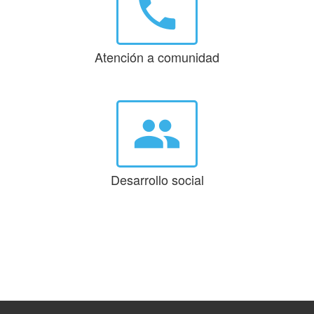
phone
Atención a comunidad
group
Desarrollo social