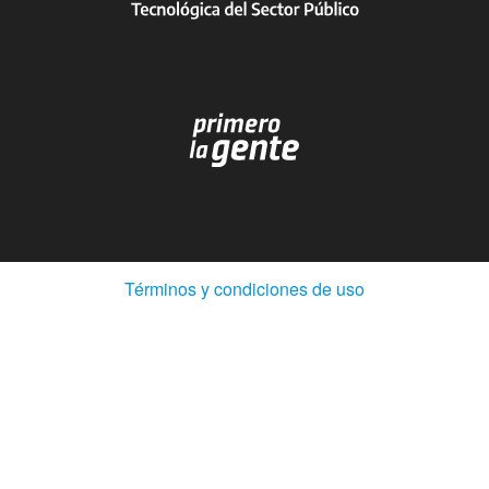
(Abre
Términos y condiciones de uso
en
ventana
nueva)