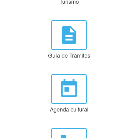
Turismo
description
Guía de Trámites
today
Agenda cultural