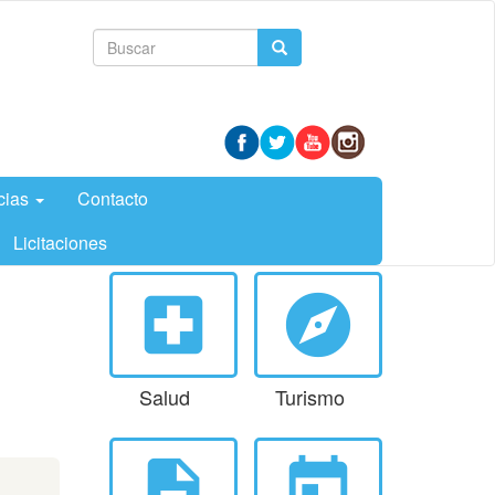
Formulario
Buscar
de
búsqueda
cias
Contacto
Licitaciones
local_hospital
explore
Salud
Turismo
description
today