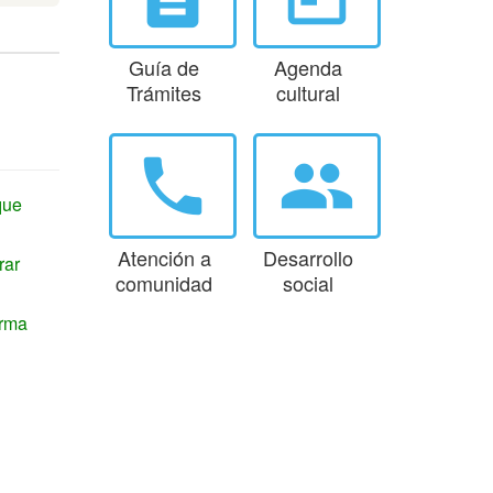
Guía de
Agenda
Trámites
cultural
phone
group
que
Atención a
Desarrollo
rar
comunidad
social
orma