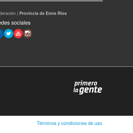
deración |
Provincia de Entre Ríos
des sociales
(Abre
Términos y condiciones de uso
en