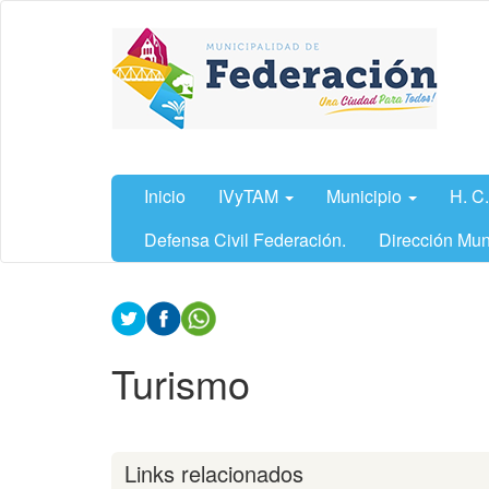
Ir
Municipalidad
al
de
contenido
Federación,
principal
Entre Ríos
Inicio
IVyTAM
Municipio
H. C.
Defensa Civil Federación.
Dirección Mun
Contenido
principal
Turismo
Links relacionados