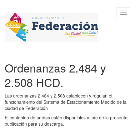
Ir
al
Municipalidad
Mostrar/
contenido
de
barra
principal
Federación,
de
Entre Ríos
navegac
Contenido
Ordenanzas 2.484 y
principal
2.508 HCD.
Las ordenanzas 2.484 y 2.508 establecen y regulan el
funcionamiento del Sistema de Estacionamiento Medido de la
ciudad de Federación
El contenido de ambas están disponibles al píe de la presente
publicación para su descarga.