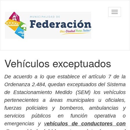
Ir
al
Municipalidad
Mostrar/
contenido
de
barra
principal
Federación,
de
Entre Ríos
navegac
Contenido
Vehículos exceptuados
principal
De acuerdo a lo que establece el artículo 7 de la
Ordenanza 2.484, quedan exceptuados del Sistema
de Estacionamiento Medido (SEM) los vehículos
pertenecientes a áreas municipales u oficiales,
fuerzas policiales y bomberos, ambulancias y
servicios públicos en función operativa o
emergencias y
v
ehículos de conductores con