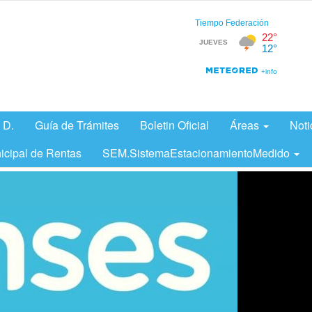
 D.
Guía de Trámites
Boletin Oficial
Áreas
Noti
icipal de Rentas
SEM.SistemaEstacionamientoMedido