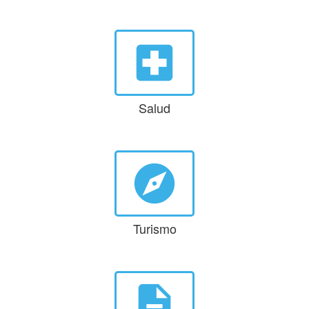
local_hospital
Salud
explore
Turismo
description