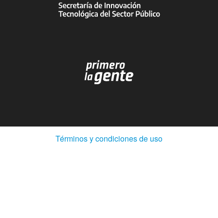
(Abre
Términos y condiciones de uso
en
ventana
nueva)