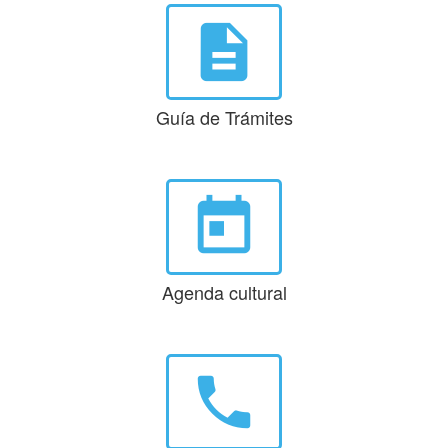
description
Guía de Trámites
today
Agenda cultural
phone