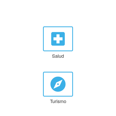
local_hospital
Salud
explore
Turismo