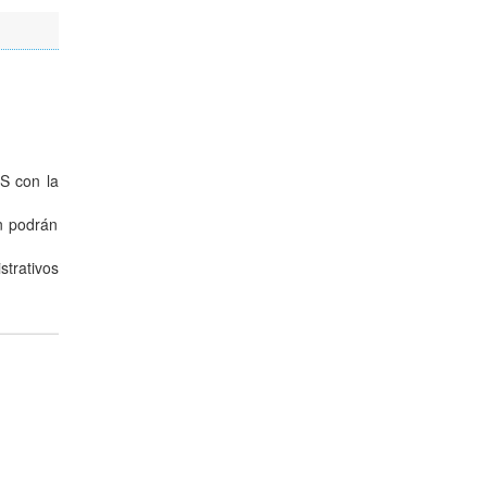
SS con la
én podrán
strativos