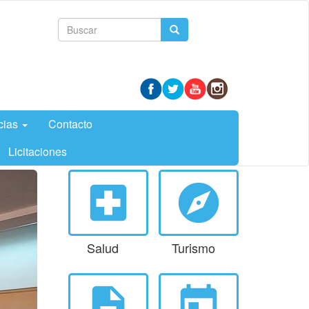
Formulario
Buscar
de
búsqueda
cias
Contacto
Licitaciones
local_hospital
explore
Salud
Turismo
description
today