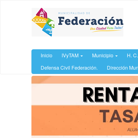
Ir
Municipalidad
al
de
contenido
Federación,
principal
Entre Ríos
Inicio
IVyTAM
Municipio
H. C.
Defensa Civil Federación.
Dirección Mun
Contenido
principal