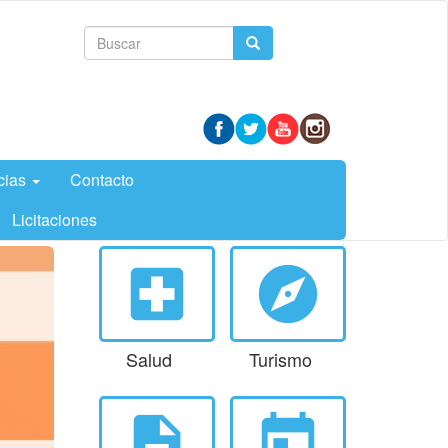
Formulario
Buscar
de
búsqueda
cias
Contacto
Licitaciones
local_hospital
explore
Salud
Turismo
description
today