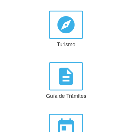
explore
Turismo
description
Guía de Trámites
today