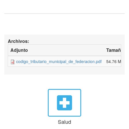
Archivos:
Adjunto
Tamaño
codigo_tributario_municipal_de_federacion.pdf
54.76 MB
local_hospital
Salud