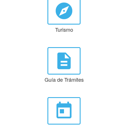
explore
Turismo
description
Guía de Trámites
today