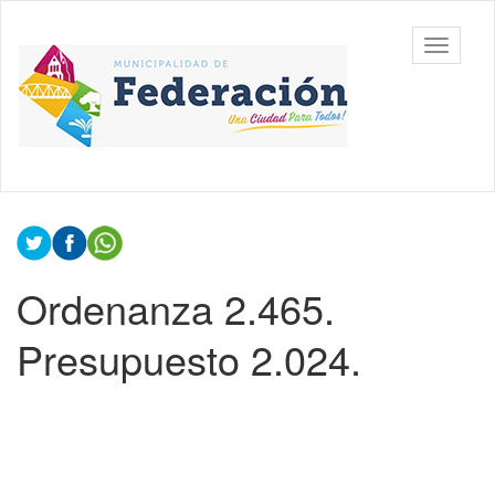
Ir
al
Municipalidad
Mostrar/
contenido
de
barra
principal
Federación,
de
Entre Ríos
navegac
Contenido
principal
Ordenanza 2.465.
Presupuesto 2.024.