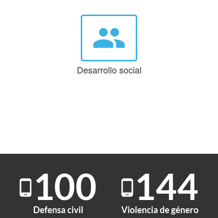
group
Desarrollo social