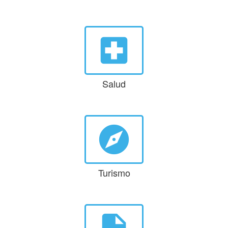
local_hospital
Salud
explore
Turismo