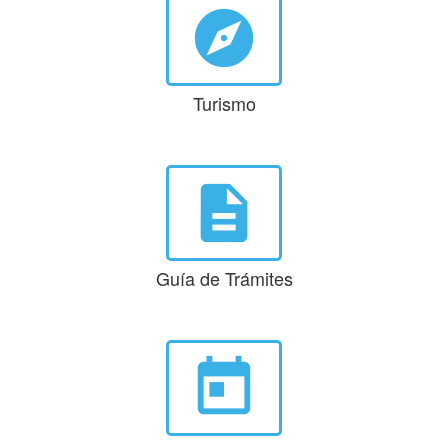
explore
Turismo
description
Guía de Trámites
today