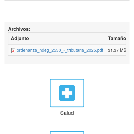
Archivos:
Adjunto
Tamaño
ordenanza_ndeg_2530_-_tributaria_2025.pdf
31.37 MB
local_hospital
Salud